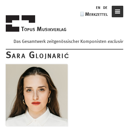
de
en
de
Merkzettel
Navigat
Topus Musikverlag
Das Gesamtwerk zeitgenössischer Komponisten
exclusiv
Sara Glojnarić
Komponisten