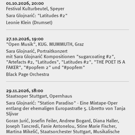
01.10.2026, 20:00
Festival Kulturbeutel, Speyer
Sara Glojnarić: "Latitudes #2"
Leonie Klein (Drumset)
27.10.2026, 19:00
"Open Musik", KUG. MUMMUTH, Graz
Sara Glojnarić, Portraitkonzert
mit Sara Glojnarić Kompositionen "sugarcoating #2",
"Artefacts #2, "Latitudes", "Latitudes #2", "THE POET IS A
FAKER", "#popfem 2" und "#popfem"
Black Page Orchestra
29.11.2026, 18:00
Staatsoper Stuttgart, Opernhaus
Sara Glojnarić: "Station Paradiso" - Eine Mixtape-Oper
entlang der ehemaligen Europastraße 5. Libretto von Tanja
Sljivar
Goran Jurić, Josefin Feiler, Andrew Bogard, Diana Haller,
Joseph Tancredi, Fanie Antonelou, Stine Marie Fischer,
Martina Mikelić, Staatsorchester Stuttgart, Musikalische