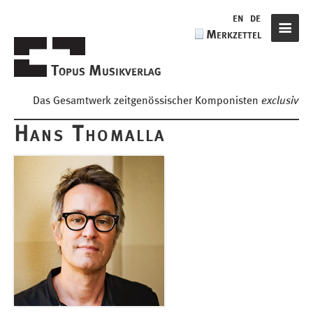
de
en
de
Merkzettel
Navigat
Topus Musikverlag
Das Gesamtwerk zeitgenössischer Komponisten
exclusiv
Hans Thomalla
Komponisten