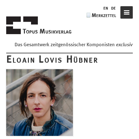
de
en
de
Merkzettel
Navigat
Topus Musikverlag
Das Gesamtwerk zeitgenössischer Komponisten
exclusiv
Eloain Lovis Hübner
Komponisten