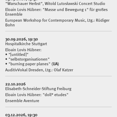
"Warschauer Herbst", Witold Lutosławski Concert Studio
Eloain Lovis Hübner: "Masse und Bewegung 1" für großes
Ensemble
European Workshop for Contemporary Music, Ltg.: Rüdiger
Bohn
30.09.2026, 19:30
Hospitalkirche Stuttgart
Eloain Lovis Hübner:
• "[untitled]"
• "selbstorganisationen"
• "burning paper planes" (
UA
)
AuditivVokal Dresden, Ltg.: Olaf Katzer
22.10.2026
Elisabeth-Schneider-Stiftung Freiburg
Eloain Lovis Hübner: "doll* etudes"
Ensemble Aventure
03.12.2026, 19:30