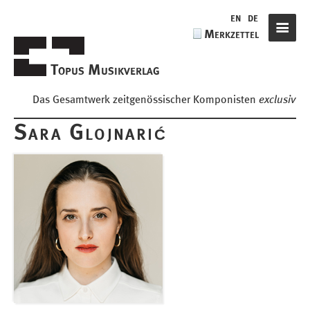
de
en
de
Merkzettel
Navigat
Topus Musikverlag
Das Gesamtwerk zeitgenössischer Komponisten
exclusiv
Sara Glojnarić
Komponisten