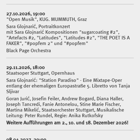
27.10.2026, 19:00
"Open Musik", KUG. MUMMUTH, Graz
Sara Glojnarić, Portraitkonzert
mit Sara Glojnarić Kompositionen "sugarcoating #2",
"Artefacts #2, "Latitudes", "Latitudes #2", "THE POET IS A
FAKER", "#popfem 2" und "#popfem"
Black Page Orchestra
29.11.2026, 18:00
Staatsoper Stuttgart, Opernhaus
Sara Glojnarić: "Station Paradiso" - Eine Mixtape-Oper
entlang der ehemaligen Europastraße 5. Libretto von Tanja
Sljivar
Goran Jurić, Josefin Feiler, Andrew Bogard, Diana Haller,
Joseph Tancredi, Fanie Antonelou, Stine Marie Fischer,
Martina Mikelić, Staatsorchester Stuttgart, Musikalische
Leitung: Peter Rundel, Regie: Anika Rutkofsky
Weitere Aufführungen am 2., 10. und 18. Dezember 2026!
08.04.2027, 20:00