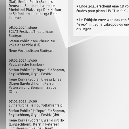
(Daf), Stefan Pohlit (Santur),
Deutsche Staatsphilharmonie
• Ende 2021 erscheint eine CD vo
Rheinland-Pfalz, Ltg.: Dirk Kaftan
études pour piano I-IV "Lucifer".
hr Sinfonieorchester, Ltg.: Brad
Lubman
• Im Frühjahr 2022 wird das von S
"eyéo" mit Sofia Labropoulou und
08.02.2025, 16:00
erklingen.
ECLAT Festivat, Theaterhaus
Stuttgart
Stefan Pohlit: "Am Rhein" für
Vokalensemble (
UA
)
Neue Vocalsolisten Stuttgart
08.02.2025, 19:00
Pauluskirche Hamburg
Stefan Pohlit: "jaʿǎqov" für Sopran,
Englischhorn, Orgel, Positiv
Irene Kurka (Sopran), Freya Linea
Obijon (Englischhorn), Kerstin
Petersen und Benjamin Saupe
(Orgel)
07.02.2025, 19:00
Lutherkirche Hamburg-Bahrenfeld
Stefan Pohlit: "jaʿǎqov" für Sopran,
Englischhorn, Orgel, Positiv (
UA
)
Irene Kurka (Sopran), Wen-Ting Ho
(Englischhorn), Kerstin Petersen
und Benjamin Saupe (Orgel)