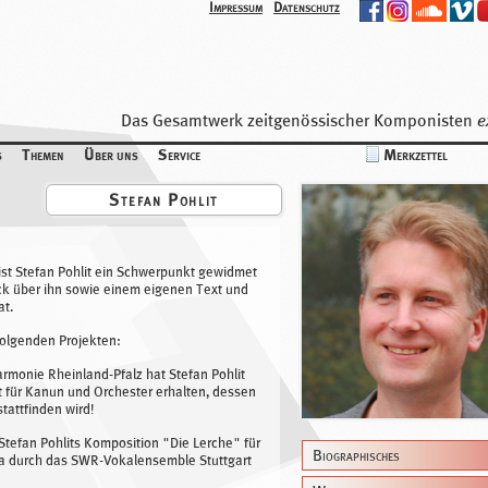
Impressum
Datenschutz
Das Gesamtwerk zeitgenössischer Komponisten
e
de
s
Themen
Über uns
Service
Merkzettel
Stefan Pohlit
ist Stefan Pohlit ein Schwerpunkt gewidmet
ck über ihn sowie einem eigenen Text und
at.
 folgenden Projekten:
rmonie Rheinland-Pfalz hat Stefan Pohlit
t für Kanun und Orchester erhalten, dessen
tattfinden wird!
Stefan Pohlits Komposition "Die Lerche" für
Biographisches
ba durch das SWR-Vokalensemble Stuttgart