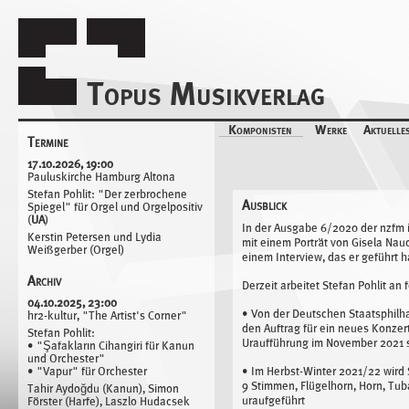
Topus Musikverlag
Navigation
Komponisten
Werke
Aktuelle
Termine
Termine
Komponisten
Annesley Black
17.10.2026, 19:00
Peter Gahn
Pauluskirche Hamburg Altona
Sara Glojnarić
Stefan Pohlit: "Der zerbrochene
Michael Hirsch
Ausblick
Spiegel" für Orgel und Orgelpositiv
Eloain Lovis Hübner
(
UA
)
Leopold Hurt
In der Ausgabe 6/2020 der nzfm 
Gordon Kampe
Kerstin Petersen und Lydia
mit einem Porträt von Gisela Nau
Hermann Keller
Weißgerber (Orgel)
einem Interview, das er geführt h
Juliane Klein
Peter Köszeghy
Archiv
Derzeit arbeitet Stefan Pohlit an
Ulrich Kreppein
04.10.2025, 23:00
Julia Mihály
• Von der Deutschen Staatsphilha
hr2-kultur, "The Artist's Corner"
Stefan Pohlit
den Auftrag für ein neues Konzer
Hannes Seidl
Stefan Pohlit:
Uraufführung im November 2021 s
Elnaz Seyedi
• "Şafakların Cihangiri für Kanun
und Orchester"
Sebastian Stier
• Im Herbst-Winter 2021/22 wird 
• "Vapur" für Orchester
Hans Thomalla
9 Stimmen, Flügelhorn, Horn, Tu
Stephan Winkler
Tahir Aydoğdu (Kanun), Simon
uraufgeführt
Förster (Harfe), Laszlo Hudacsek