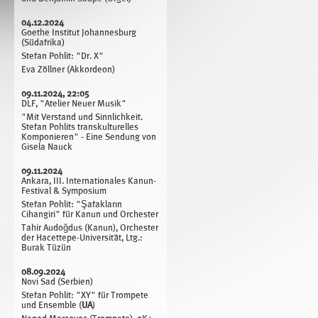
04.12.2024
Goethe Institut Johannesburg
(Südafrika)
Stefan Pohlit: "Dr. X"
Eva Zöllner (Akkordeon)
09.11.2024, 22:05
DLF, "Atelier Neuer Musik"
"Mit Verstand und Sinnlichkeit.
Stefan Pohlits transkulturelles
Komponieren" - Eine Sendung von
Gisela Nauck
09.11.2024
Ankara, III. Internationales Kanun-
Festival & Symposium
Stefan Pohlit: "Şafakların
Cihangiri" für Kanun und Orchester
Tahir Audoğdus (Kanun), Orchester
der Hacettepe-Universität, Ltg.:
Burak Tüzün
08.09.2024
Novi Sad (Serbien)
Stefan Pohlit: "XY" für Trompete
und Ensemble (
UA
)