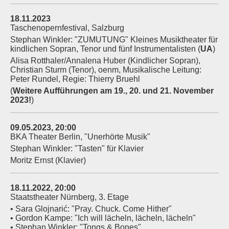
18.11.2023
Taschenopernfestival, Salzburg
Stephan Winkler: "ZUMUTUNG" Kleines Musiktheater für
kindlichen Sopran, Tenor und fünf Instrumentalisten (
UA
)
Alisa Rotthaler/Annalena Huber (Kindlicher Sopran),
Christian Sturm (Tenor), oenm, Musikalische Leitung:
Peter Rundel, Regie: Thierry Bruehl
(
Weitere Aufführungen am 19., 20. und 21. November
2023!
)
09.05.2023, 20:00
BKA Theater Berlin, "Unerhörte Musik"
Stephan Winkler: "Tasten" für Klavier
Moritz Ernst (Klavier)
18.11.2022, 20:00
Staatstheater Nürnberg, 3. Etage
• Sara Glojnarić: "Pray. Chuck. Come Hither"
• Gordon Kampe: "Ich will lächeln, lächeln, lächeln"
• Stephan Winkler: "Tongs & Bones"