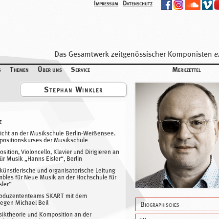
Impressum
Datenschutz
Das Gesamtwerk zeitgenössischer Komponisten
e
de
s
Themen
Über uns
Service
Merkzettel
Stephan Winkler
z
richt an der Musikschule Berlin-Weißensee.
ositionskurses der Musikschule
ition, Violoncello, Klavier und Dirigieren an
ür Musik „Hanns Eisler“, Berlin
ünstlerische und organisatorische Leitung
bles für Neue Musik an der Hochschule für
sler“
roduzententeams SKART mit dem
egen Michael Beil
Biographisches
siktheorie und Komposition an der