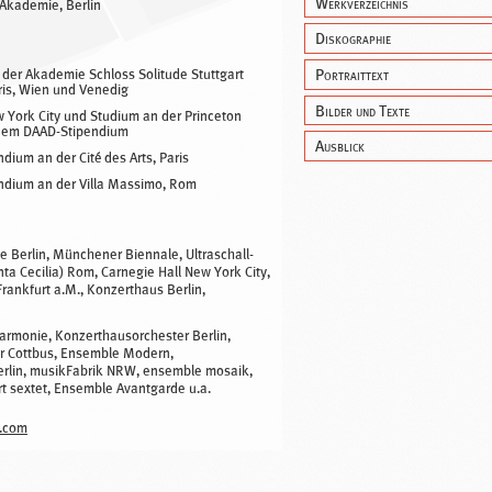
Werkverzeichnis
Akademie, Berlin
Diskographie
Portraittext
der Akademie Schloss Solitude Stuttgart
ris, Wien und Venedig
Bilder und Texte
w York City und Studium an der Princeton
einem DAAD-Stipendium
Ausblick
dium an der Cité des Arts, Paris
ndium an der Villa Massimo, Rom
e Berlin, Münchener Biennale, Ultraschall-
anta Cecilia) Rom, Carnegie Hall New York City,
ankfurt a.M., Konzerthaus Berlin,
armonie, Konzerthausorchester Berlin,
r Cottbus, Ensemble Modern,
lin, musikFabrik NRW, ensemble mosaik,
t sextet, Ensemble Avantgarde u.a.
.com