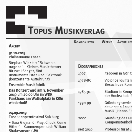
Topus Musikverlag
Navigation
Komponisten
Werke
Aktuelle
Termine
Archiv
Komponisten
Annesley Black
31.10.2019
Peter Gahn
Philharmonie Essen
Sara Glojnarić
Stephan Winkler: "Schweres
Michael Hirsch
Biographisches
tragend" - Kleines Musiktheater
Eloain Lovis Hübner
für zwei Sänger, fünf
Leopold Hurt
1967
geboren in Görlit
Instrumentalisten und Elektronik
Gordon Kampe
(konzertante Aufführung)
1978-85
Violoncellounter
Hermann Keller
Besuch des Komp
Ensemble Musikfabrik
Juliane Klein
Peter Köszeghy
Das Konzert wird am 3. November
1985-91
Studium in Kompos
Ulrich Kreppein
2019 um 20.00 Uhr im WDR
der Hochschule f
Julia Mihály
Funkhaus am Wallrafplatz in Köln
Stefan Pohlit
1990-99
Gründung sowie k
wiederholt!
des ersten Ensem
Hannes Seidl
Musik „Hanns Ei
Elnaz Seyedi
24.09.2019
Sebastian Stier
Taschenopernfestival Salzburg
2000
Gründung des P
Hans Thomalla
Komponistenkoll
• Sara Glojnarić: Pray. Chuck. Come
Stephan Winkler
Hither" - Kammeroper nach William
seit 2016
Professor für Mu
Shakespeare (
UA
)