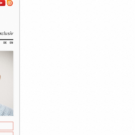
xclusiv
de
en