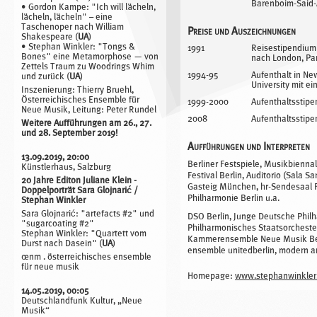
Barenboim-Said-
• Gordon Kampe: "Ich will lächeln,
lächeln, lächeln" – eine
Taschenoper nach William
Preise und Auszeichnungen
Shakespeare (
UA
)
• Stephan Winkler: "Tongs &
1991
Reisestipendium 
Bones" eine Metamorphose — von
nach London, Pa
Zettels Traum zu Woodrings Whim
1994-95
Aufenthalt in Ne
und zurück (
UA
)
University mit 
Inszenierung: Thierry Bruehl,
Österreichisches Ensemble für
1999-2000
Aufenthaltsstipen
Neue Musik, Leitung: Peter Rundel
2008
Aufenthaltsstipe
Weitere Aufführungen am 26., 27.
und 28. September 2019!
Aufführungen und Interpreten
13.09.2019, 20:00
Berliner Festspiele, Musikbiennal
Künstlerhaus, Salzburg
Festival Berlin, Auditorio (Sala S
20 Jahre Editon Juliane Klein -
Gasteig München, hr-Sendesaal Fr
Doppelporträt Sara Glojnarić /
Philharmonie Berlin u.a.
Stephan Winkler
Sara Glojnarić: "artefacts #2" und
DSO Berlin, Junge Deutsche Philh
"sugarcoating #2"
Philharmonisches Staatsorcheste
Stephan Winkler: "Quartett vom
Kammerensemble Neue Musik Ber
Durst nach Dasein" (
UA
)
ensemble unitedberlin, modern ar
œnm . österreichisches ensemble
für neue musik
Homepage:
www.stephanwinkler
14.05.2019, 00:05
Deutschlandfunk Kultur, „Neue
Musik“