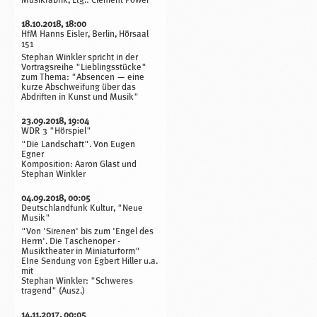
18.10.2018, 18:00
HfM Hanns Eisler, Berlin, Hörsaal
151
Stephan Winkler spricht in der
Vortragsreihe "Lieblingsstücke"
zum Thema: "Absencen — eine
kurze Abschweifung über das
Abdriften in Kunst und Musik"
23.09.2018, 19:04
WDR 3 "Hörspiel"
"Die Landschaft". Von Eugen
Egner
Komposition: Aaron Glast und
Stephan Winkler
04.09.2018, 00:05
Deutschlandfunk Kultur, "Neue
Musik"
"Von 'Sirenen' bis zum 'Engel des
Herrn'. Die Taschenoper -
Musiktheater in Miniaturform"
EIne Sendung von Egbert Hiller u.a.
mit
Stephan Winkler: "Schweres
tragend" (Ausz.)
14.11.2017, 00:05