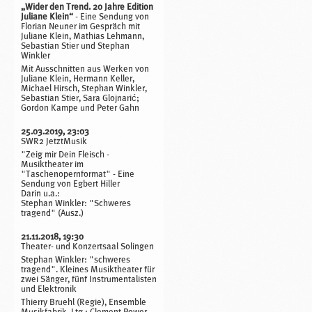
„Wider den Trend. 20 Jahre Edition
Juliane Klein“
- Eine Sendung von
Florian Neuner im Gespräch mit
Juliane Klein, Mathias Lehmann,
Sebastian Stier und Stephan
Winkler
Mit Ausschnitten aus Werken von
Juliane Klein, Hermann Keller,
Michael Hirsch, Stephan Winkler,
Sebastian Stier, Sara Glojnarić;
Gordon Kampe und Peter Gahn
25.03.2019, 23:03
SWR2 JetztMusik
"Zeig mir Dein Fleisch -
Musiktheater im
"Taschenopernformat" - Eine
Sendung von Egbert Hiller
Darin u.a.:
Stephan Winkler: "Schweres
tragend" (Ausz.)
21.11.2018, 19:30
Theater- und Konzertsaal Solingen
Stephan Winkler: "schweres
tragend". Kleines Musiktheater für
zwei Sänger, fünf Instrumentalisten
und Elektronik
Thierry Bruehl (Regie), Ensemble
Musikfabrik, Ltg.: Clement Power