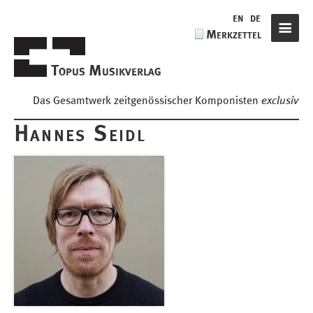
de
en
de
Merkzettel
Navigat
Topus Musikverlag
Das Gesamtwerk zeitgenössischer Komponisten
exclusiv
Hannes Seidl
Komponisten