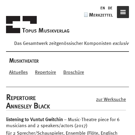
de
en
de
Merkzettel
Navigat
Topus Musikverlag
Das Gesamtwerk zeitgenössischer Komponisten
exclusiv
Musiktheater
Themen
Aktuelles
Repertoire
Broschüre
Repertoire
zur Werksuche
Annesley Black
listening to Vuntut Gwitchin
– Music-Theatre piece for 6
musicians and 2 speakers/actors (2017)
für 2 Sprecher/Schauspieler, Ensemble (Flöte, Englisch