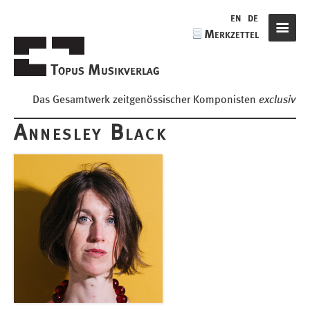
de
en
de
Merkzettel
Navigat
Topus Musikverlag
Das Gesamtwerk zeitgenössischer Komponisten
exclusiv
Annesley Black
Komponisten