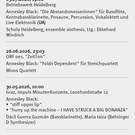
Betriebswerk Heidelberg
Annesley Black: "Die Abstandsmesserinnen" für Bassflöte,
Kontrabassklarinette, Posaune, Percussion, Vokaloktett und
Live-Elektronik (
UA
)
Schola Heidelberg, ensemble aisthesis, Ltg.: Ekkehard
Windrich
26.06.2026, 23:03
ORF oe1, "ZeitTon"
Annesley Black: "Folds Dependent" für Streichquartett
Mivos Quartett
30.05.2026, 10:00
Graz, impuls MinutenKonzerte, Leonhardstraße 12
Annesley Black:
• "stiff upper lip"
• "hurry up the machine – I HAVE STRUCK A BIG BONANZA"
Dácil Guerra Guzmán (Bassklarinette), Maria Iaiza (Behringer
D Synthesizer)